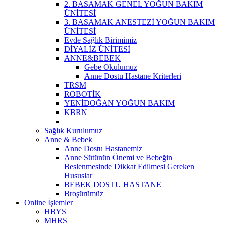
2. BASAMAK GENEL YOĞUN BAKIM
ÜNİTESİ
3. BASAMAK ANESTEZİ YOĞUN BAKIM
ÜNİTESİ
Evde Sağlık Birimimiz
DİYALİZ ÜNİTESİ
ANNE&BEBEK
Gebe Okulumuz
Anne Dostu Hastane Kriterleri
TRSM
ROBOTİK
YENİDOĞAN YOĞUN BAKIM
KBRN
Sağlık Kurulumuz
Anne & Bebek
Anne Dostu Hastanemiz
Anne Sütünün Önemi ve Bebeğin
Beslenmesinde Dikkat Edilmesi Gereken
Hususlar
BEBEK DOSTU HASTANE
Broşürümüz
Online İşlemler
HBYS
MHRS