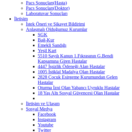
Pacs Sonuçları(Hasta)
Pacs Sonuçları(Doktor)
Laboratuvar Sonuçları
İletişim
İstek Öneri ve Şikayet Bildirimi
Anlaşmalı Olduğumuz Kurumlar
SGK
Bağ-Kur
Emekli Sandığı
Yeşil Kart
5510 Sayılı Kanun 1.Fıkrasının G.Bendi
Kapsamına Giren Hastalar
4447 İşsizlik Ödeneği Alan Hastalar
1005 İstiklal Madalya Olan Hastalar
2828 Çocuk Esirgeme Kurumundan Gelen
Hastalar
Oturma İzni Olan Yabancı Uyruklu Hastalar
18 Yaş Altı Sosyal Güvencesi Olan Hastalar
İletişim ve Ulaşım
Sosyal Medya
Facebook
İnstagram
Youtube
Twitter