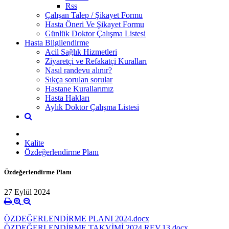
Rss
Çalışan Talep / Şikayet Formu
Hasta Öneri Ve Şikayet Formu
Günlük Doktor Çalışma Listesi
Hasta Bilgilendirme
Acil Sağlık Hizmetleri
Ziyaretçi ve Refakatçi Kuralları
Nasıl randevu alınır?
Sıkça sorulan sorular
Hastane Kurallarımız
Hasta Hakları
Aylık Doktor Çalışma Listesi
Kalite
Özdeğerlendirme Planı
Özdeğerlendirme Planı
27 Eylül 2024
ÖZDEĞERLENDİRME PLANI 2024.docx
ÖZDEĞERLENDİRME TAKVİMİ 2024 REV.13.docx