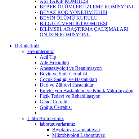
AŞI TAKİP KOMİTESİ
BEBEK ÖLÜMLERİ İZLEME KOMİSYONU
BEYAZ KOD YÖNETİM EKİBİ
BEYİN ÖLÜMÜ KURULU
BİLGİ GÜVENLİĞİ KOMİTESİ
BİLİMSEL ARAŞTIRMA ÇALIŞMALARI
ÖN İZİN KOMİSYONU
Birimlerimiz
Hekimlerimiz
Acil Tıp
Aile Hekimliği
Anesteziyoloji ve Reanimasyon
Beyin ve Sinir Cerrahisi
Çocuk Sağlığı ve Hastalıkları
Deri ve Zührevi Hastalıklar
Enfeksiyon Hastalıkları ve Klinik Mikrobiyoloji
Fizik Tedavi ve Rehabilitasyon
Genel Cerrahi
Göğüs Cerrahisi
Tıbbi Birimlerimiz
laboratuvarlarımız
Biyokimya Laboratuvarı
Mikrobiyoloji Laboratuvarı