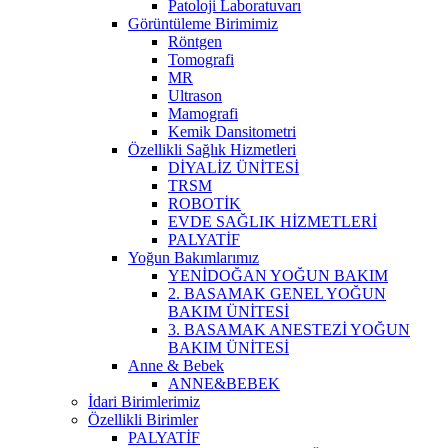
Patoloji Laboratuvarı
Görüntüleme Birimimiz
Röntgen
Tomografi
MR
Ultrason
Mamografi
Kemik Dansitometri
Özellikli Sağlık Hizmetleri
DİYALİZ ÜNİTESİ
TRSM
ROBOTİK
EVDE SAĞLIK HİZMETLERİ
PALYATİF
Yoğun Bakımlarımız
YENİDOĞAN YOĞUN BAKIM
2. BASAMAK GENEL YOĞUN
BAKIM ÜNİTESİ
3. BASAMAK ANESTEZİ YOĞUN
BAKIM ÜNİTESİ
Anne & Bebek
ANNE&BEBEK
İdari Birimlerimiz
Özellikli Birimler
PALYATİF