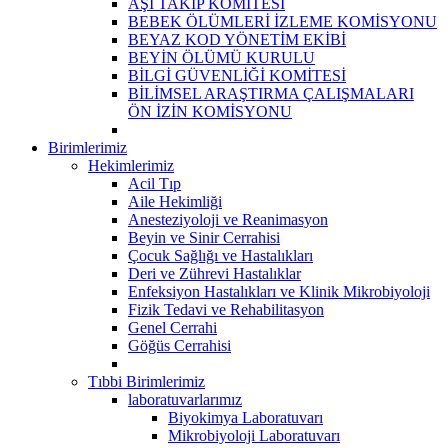
AŞI TAKİP KOMİTESİ
BEBEK ÖLÜMLERİ İZLEME KOMİSYONU
BEYAZ KOD YÖNETİM EKİBİ
BEYİN ÖLÜMÜ KURULU
BİLGİ GÜVENLİĞİ KOMİTESİ
BİLİMSEL ARAŞTIRMA ÇALIŞMALARI
ÖN İZİN KOMİSYONU
Birimlerimiz
Hekimlerimiz
Acil Tıp
Aile Hekimliği
Anesteziyoloji ve Reanimasyon
Beyin ve Sinir Cerrahisi
Çocuk Sağlığı ve Hastalıkları
Deri ve Zührevi Hastalıklar
Enfeksiyon Hastalıkları ve Klinik Mikrobiyoloji
Fizik Tedavi ve Rehabilitasyon
Genel Cerrahi
Göğüs Cerrahisi
Tıbbi Birimlerimiz
laboratuvarlarımız
Biyokimya Laboratuvarı
Mikrobiyoloji Laboratuvarı