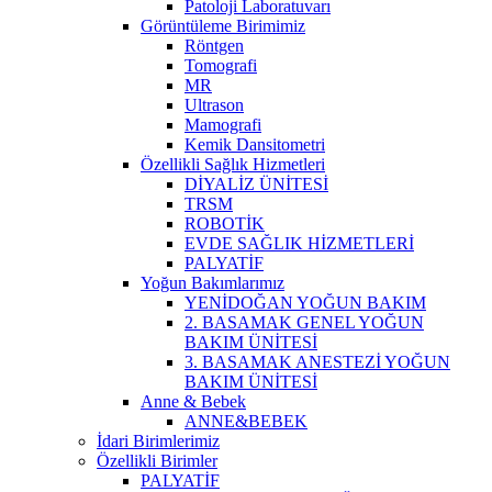
Patoloji Laboratuvarı
Görüntüleme Birimimiz
Röntgen
Tomografi
MR
Ultrason
Mamografi
Kemik Dansitometri
Özellikli Sağlık Hizmetleri
DİYALİZ ÜNİTESİ
TRSM
ROBOTİK
EVDE SAĞLIK HİZMETLERİ
PALYATİF
Yoğun Bakımlarımız
YENİDOĞAN YOĞUN BAKIM
2. BASAMAK GENEL YOĞUN
BAKIM ÜNİTESİ
3. BASAMAK ANESTEZİ YOĞUN
BAKIM ÜNİTESİ
Anne & Bebek
ANNE&BEBEK
İdari Birimlerimiz
Özellikli Birimler
PALYATİF