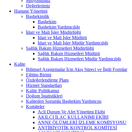
Misyonumuz
Değerlerimiz
Hastane Yönetimi
Başhekimlik
Başhekim
Başhekim Yardımcılığı
İdari ve Mali İşler Müdürlüğü
İdari ve Mali İşler Müdürü
İdari ve Mali İşler Müdür Yardımcılığı
Sağlık Bakım Hizmetleri Müdürlüğü
Sağlık Bakım Hizmetleri Müdürü
Sağlık Bakım Hizmetleri Müdür Yardımcılığı
Kalite
Bilimsel Araştırmalar İçin Akış Süreci ve İlgili Formlar
Eğitim Birimi
Özdeğerlendirme Planı
Hizmet Standartları
Kalite Politikamız
Doğum İstatistikleri
Kaliteden Sorumlu Başhekim Yardımcısı
Komiteler
Acil Durum Ve Afet Yönetimi Ekibi
AKILCI İLAÇ KULLANIMI EKİBİ
ANNE ÖLÜMLERİ İZLEME KOMİSYONU
ANTİBİYOTİK KONTROL KOMİTESİ