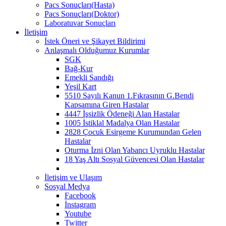
Pacs Sonuçları(Hasta)
Pacs Sonuçları(Doktor)
Laboratuvar Sonuçları
İletişim
İstek Öneri ve Şikayet Bildirimi
Anlaşmalı Olduğumuz Kurumlar
SGK
Bağ-Kur
Emekli Sandığı
Yeşil Kart
5510 Sayılı Kanun 1.Fıkrasının G.Bendi
Kapsamına Giren Hastalar
4447 İşsizlik Ödeneği Alan Hastalar
1005 İstiklal Madalya Olan Hastalar
2828 Çocuk Esirgeme Kurumundan Gelen
Hastalar
Oturma İzni Olan Yabancı Uyruklu Hastalar
18 Yaş Altı Sosyal Güvencesi Olan Hastalar
İletişim ve Ulaşım
Sosyal Medya
Facebook
İnstagram
Youtube
Twitter