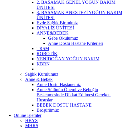
2. BASAMAK GENEL YOĞUN BAKIM
ÜNİTESİ
3. BASAMAK ANESTEZİ YOĞUN BAKIM
ÜNİTESİ
Evde Sağlık Birimimiz
DİYALİZ ÜNİTESİ
ANNE&BEBEK
Gebe Okulumuz
Anne Dostu Hastane Kriterleri
TRSM
ROBOTİK
YENİDOĞAN YOĞUN BAKIM
KBRN
Sağlık Kurulumuz
Anne & Bebek
Anne Dostu Hastanemiz
Anne Sütünün Önemi ve Bebeğin
Beslenmesinde Dikkat Edilmesi Gereken
Hususlar
BEBEK DOSTU HASTANE
Broşürümüz
Online İşlemler
HBYS
MHRS