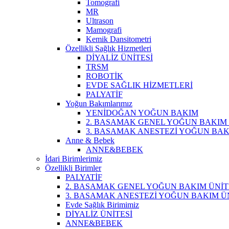
Tomografi
MR
Ultrason
Mamografi
Kemik Dansitometri
Özellikli Sağlık Hizmetleri
DİYALİZ ÜNİTESİ
TRSM
ROBOTİK
EVDE SAĞLIK HİZMETLERİ
PALYATİF
Yoğun Bakımlarımız
YENİDOĞAN YOĞUN BAKIM
2. BASAMAK GENEL YOĞUN BAKIM 
3. BASAMAK ANESTEZİ YOĞUN BAK
Anne & Bebek
ANNE&BEBEK
İdari Birimlerimiz
Özellikli Birimler
PALYATİF
2. BASAMAK GENEL YOĞUN BAKIM ÜNİT
3. BASAMAK ANESTEZİ YOĞUN BAKIM ÜN
Evde Sağlık Birimimiz
DİYALİZ ÜNİTESİ
ANNE&BEBEK