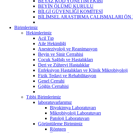
BEYAZ KOD YÖNETİM EKİBİ
BEYİN ÖLÜMÜ KURULU
BİLGİ GÜVENLİĞİ KOMİTESİ
BİLİMSEL ARAŞTIRMA ÇALIŞMALARI ÖN
Birimlerimiz
Hekimlerimiz
Acil Tıp
Aile Hekimliği
Anesteziyoloji ve Reanimasyon
Beyin ve Sinir Cerrahisi
Çocuk Sağlığı ve Hastalıkları
Deri ve Zührevi Hastalıklar
Enfeksiyon Hastalıkları ve Klinik Mikrobiyoloji
Fizik Tedavi ve Rehabilitasyon
Genel Cerrahi
Göğüs Cerrahisi
Tıbbi Birimlerimiz
laboratuvarlarımız
Biyokimya Laboratuvarı
Mikrobiyoloji Laboratuvarı
Patoloji Laboratuvarı
Görüntüleme Birimimiz
Röntgen