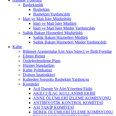
Hastane Yönetimi
Başhekimlik
Başhekim
Başhekim Yardımcılığı
İdari ve Mali İşler Müdürlüğü
İdari ve Mali İşler Müdürü
İdari ve Mali İşler Müdür Yardımcılığı
Sağlık Bakım Hizmetleri Müdürlüğü
Sağlık Bakım Hizmetleri Müdürü
Sağlık Bakım Hizmetleri Müdür Yardımcılığı
Kalite
Bilimsel Araştırmalar İçin Akış Süreci ve İlgili Formlar
Eğitim Birimi
Özdeğerlendirme Planı
Hizmet Standartları
Kalite Politikamız
Doğum İstatistikleri
Kaliteden Sorumlu Başhekim Yardımcısı
Komiteler
Acil Durum Ve Afet Yönetimi Ekibi
AKILCI İLAÇ KULLANIMI EKİBİ
ANNE ÖLÜMLERİ İZLEME KOMİSYONU
ANTİBİYOTİK KONTROL KOMİTESİ
AŞI TAKİP KOMİTESİ
BEBEK ÖLÜMLERİ İZLEME KOMİSYONU