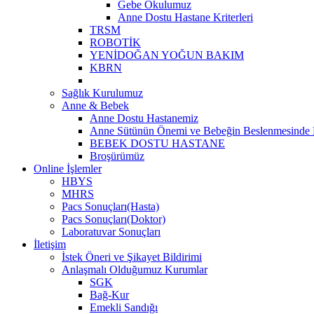
Gebe Okulumuz
Anne Dostu Hastane Kriterleri
TRSM
ROBOTİK
YENİDOĞAN YOĞUN BAKIM
KBRN
Sağlık Kurulumuz
Anne & Bebek
Anne Dostu Hastanemiz
Anne Sütünün Önemi ve Bebeğin Beslenmesinde D
BEBEK DOSTU HASTANE
Broşürümüz
Online İşlemler
HBYS
MHRS
Pacs Sonuçları(Hasta)
Pacs Sonuçları(Doktor)
Laboratuvar Sonuçları
İletişim
İstek Öneri ve Şikayet Bildirimi
Anlaşmalı Olduğumuz Kurumlar
SGK
Bağ-Kur
Emekli Sandığı