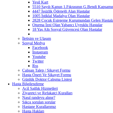
Yeşil Kart
5510 Sayılı Kanun 1.Fıkrasının G.Bendi Kapsamın
4447 İşsizlik Ödeneği Alan Hastalar
1005 İstiklal Madalya Olan Hastalar
2828 Çocuk Esirgeme Kurumundan Gelen Hastala
Oturma İzni Olan Yabancı Uyruklu Hastalar
18 Yaş Altı Sosyal Güvencesi Olan Hastalar
İletişim ve Ulaşım
Sosyal Medya
Facebook
İnstagram
Youtube
Twitter
Rss
Çalışan Talep / Şikayet Formu
Hasta Öneri Ve Şikayet Formu
Günlük Doktor Çalışma Listesi
Hasta Bilgilendirme
Acil Sağlık Hizmetleri
Ziyaretçi ve Refakatçi Kuralları
Nasıl randevu alınır?
Sıkça sorulan sorular
Hastane Kurallarımız
Hasta Hakları