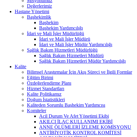
Misyonumuz
Değerlerimiz
Hastane Yönetimi
Başhekimlik
Başhekim
Başhekim Yardımcılığı
İdari ve Mali İşler Müdürlüğü
İdari ve Mali İşler Müdürü
İdari ve Mali İşler Müdür Yardımcılığı
Sağlık Bakım Hizmetleri Müdürlüğü
Sağlık Bakım Hizmetleri Müdürü
Sağlık Bakım Hizmetleri Müdür Yardımcılığı
Kalite
Bilimsel Araştırmalar İçin Akış Süreci ve İlgili Formlar
Eğitim Birimi
Özdeğerlendirme Planı
Hizmet Standartları
Kalite Politikamız
Doğum İstatistikleri
Kaliteden Sorumlu Başhekim Yardımcısı
Komiteler
Acil Durum Ve Afet Yönetimi Ekibi
AKILCI İLAÇ KULLANIMI EKİBİ
ANNE ÖLÜMLERİ İZLEME KOMİSYONU
ANTİBİYOTİK KONTROL KOMİTESİ