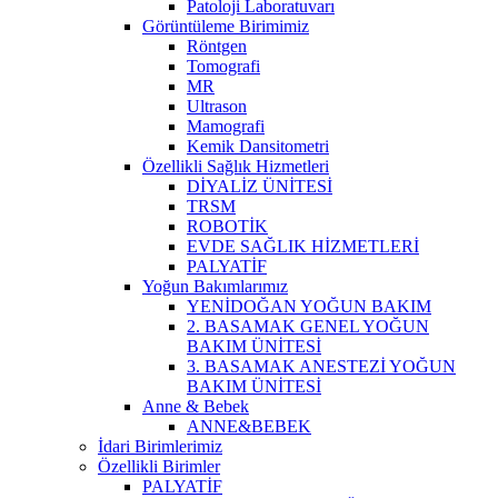
Patoloji Laboratuvarı
Görüntüleme Birimimiz
Röntgen
Tomografi
MR
Ultrason
Mamografi
Kemik Dansitometri
Özellikli Sağlık Hizmetleri
DİYALİZ ÜNİTESİ
TRSM
ROBOTİK
EVDE SAĞLIK HİZMETLERİ
PALYATİF
Yoğun Bakımlarımız
YENİDOĞAN YOĞUN BAKIM
2. BASAMAK GENEL YOĞUN
BAKIM ÜNİTESİ
3. BASAMAK ANESTEZİ YOĞUN
BAKIM ÜNİTESİ
Anne & Bebek
ANNE&BEBEK
İdari Birimlerimiz
Özellikli Birimler
PALYATİF