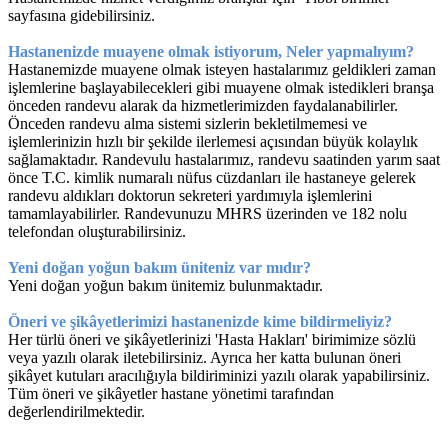
sayfasına gidebilirsiniz.
Hastanenizde muayene olmak istiyorum, Neler yapmalıyım?
Hastanemizde muayene olmak isteyen hastalarımız geldikleri zaman
işlemlerine başlayabilecekleri gibi muayene olmak istedikleri branşa
önceden randevu alarak da hizmetlerimizden faydalanabilirler.
Önceden randevu alma sistemi sizlerin bekletilmemesi ve
işlemlerinizin hızlı bir şekilde ilerlemesi açısından büyük kolaylık
sağlamaktadır. Randevulu hastalarımız, randevu saatinden yarım saat
önce T.C. kimlik numaralı nüfus cüzdanları ile hastaneye gelerek
randevu aldıkları doktorun sekreteri yardımıyla işlemlerini
tamamlayabilirler. Randevunuzu MHRS üzerinden ve 182 nolu
telefondan oluşturabilirsiniz.
Yeni doğan yoğun bakım üniteniz var mıdır?
Yeni doğan yoğun bakım ünitemiz bulunmaktadır.
Öneri ve şikâyetlerimizi hastanenizde kime bildirmeliyiz?
Her türlü öneri ve şikâyetlerinizi 'Hasta Hakları' birimimize sözlü
veya yazılı olarak iletebilirsiniz. Ayrıca her katta bulunan öneri
şikâyet kutuları aracılığıyla bildiriminizi yazılı olarak yapabilirsiniz.
Tüm öneri ve şikâyetler hastane yönetimi tarafından
değerlendirilmektedir.