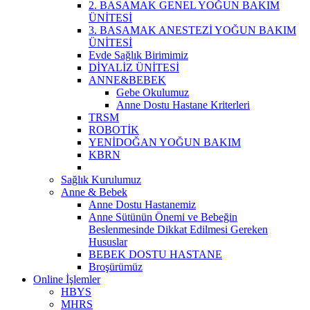
2. BASAMAK GENEL YOĞUN BAKIM
ÜNİTESİ
3. BASAMAK ANESTEZİ YOĞUN BAKIM
ÜNİTESİ
Evde Sağlık Birimimiz
DİYALİZ ÜNİTESİ
ANNE&BEBEK
Gebe Okulumuz
Anne Dostu Hastane Kriterleri
TRSM
ROBOTİK
YENİDOĞAN YOĞUN BAKIM
KBRN
Sağlık Kurulumuz
Anne & Bebek
Anne Dostu Hastanemiz
Anne Sütünün Önemi ve Bebeğin
Beslenmesinde Dikkat Edilmesi Gereken
Hususlar
BEBEK DOSTU HASTANE
Broşürümüz
Online İşlemler
HBYS
MHRS