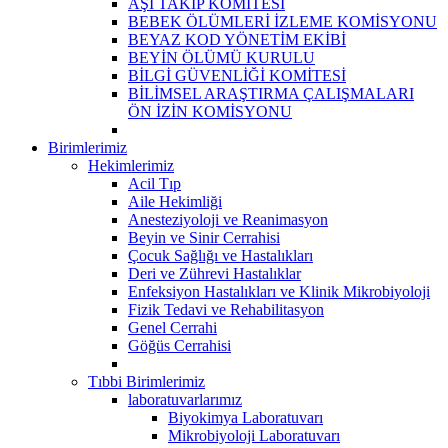
AŞI TAKİP KOMİTESİ
BEBEK ÖLÜMLERİ İZLEME KOMİSYONU
BEYAZ KOD YÖNETİM EKİBİ
BEYİN ÖLÜMÜ KURULU
BİLGİ GÜVENLİĞİ KOMİTESİ
BİLİMSEL ARAŞTIRMA ÇALIŞMALARI
ÖN İZİN KOMİSYONU
Birimlerimiz
Hekimlerimiz
Acil Tıp
Aile Hekimliği
Anesteziyoloji ve Reanimasyon
Beyin ve Sinir Cerrahisi
Çocuk Sağlığı ve Hastalıkları
Deri ve Zührevi Hastalıklar
Enfeksiyon Hastalıkları ve Klinik Mikrobiyoloji
Fizik Tedavi ve Rehabilitasyon
Genel Cerrahi
Göğüs Cerrahisi
Tıbbi Birimlerimiz
laboratuvarlarımız
Biyokimya Laboratuvarı
Mikrobiyoloji Laboratuvarı