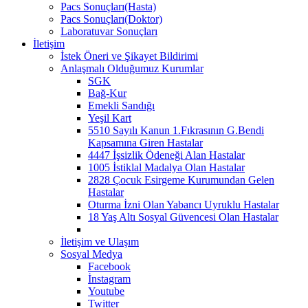
Pacs Sonuçları(Hasta)
Pacs Sonuçları(Doktor)
Laboratuvar Sonuçları
İletişim
İstek Öneri ve Şikayet Bildirimi
Anlaşmalı Olduğumuz Kurumlar
SGK
Bağ-Kur
Emekli Sandığı
Yeşil Kart
5510 Sayılı Kanun 1.Fıkrasının G.Bendi
Kapsamına Giren Hastalar
4447 İşsizlik Ödeneği Alan Hastalar
1005 İstiklal Madalya Olan Hastalar
2828 Çocuk Esirgeme Kurumundan Gelen
Hastalar
Oturma İzni Olan Yabancı Uyruklu Hastalar
18 Yaş Altı Sosyal Güvencesi Olan Hastalar
İletişim ve Ulaşım
Sosyal Medya
Facebook
İnstagram
Youtube
Twitter