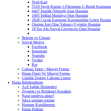
Yeşil Kart
5510 Sayılı Kanun 1.Fıkrasının G.Bendi Kapsamın
4447 İşsizlik Ödeneği Alan Hastalar
1005 İstiklal Madalya Olan Hastalar
2828 Çocuk Esirgeme Kurumundan Gelen Hastala
Oturma İzni Olan Yabancı Uyruklu Hastalar
18 Yaş Altı Sosyal Güvencesi Olan Hastalar
İletişim ve Ulaşım
Sosyal Medya
Facebook
İnstagram
Youtube
Twitter
Rss
Çalışan Talep / Şikayet Formu
Hasta Öneri Ve Şikayet Formu
Günlük Doktor Çalışma Listesi
Hasta Bilgilendirme
Acil Sağlık Hizmetleri
Ziyaretçi ve Refakatçi Kuralları
Nasıl randevu alınır?
Sıkça sorulan sorular
Hastane Kurallarımız
Hasta Hakları