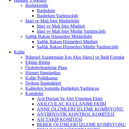
Hastane Yönetimi
Başhekimlik
Başhekim
Başhekim Yardımcılığı
İdari ve Mali İşler Müdürlüğü
İdari ve Mali İşler Müdürü
İdari ve Mali İşler Müdür Yardımcılığı
Sağlık Bakım Hizmetleri Müdürlüğü
Sağlık Bakım Hizmetleri Müdürü
Sağlık Bakım Hizmetleri Müdür Yardımcılığı
Kalite
Bilimsel Araştırmalar İçin Akış Süreci ve İlgili Formlar
Eğitim Birimi
Özdeğerlendirme Planı
Hizmet Standartları
Kalite Politikamız
Doğum İstatistikleri
Kaliteden Sorumlu Başhekim Yardımcısı
Komiteler
Acil Durum Ve Afet Yönetimi Ekibi
AKILCI İLAÇ KULLANIMI EKİBİ
ANNE ÖLÜMLERİ İZLEME KOMİSYONU
ANTİBİYOTİK KONTROL KOMİTESİ
AŞI TAKİP KOMİTESİ
BEBEK ÖLÜMLERİ İZLEME KOMİSYONU