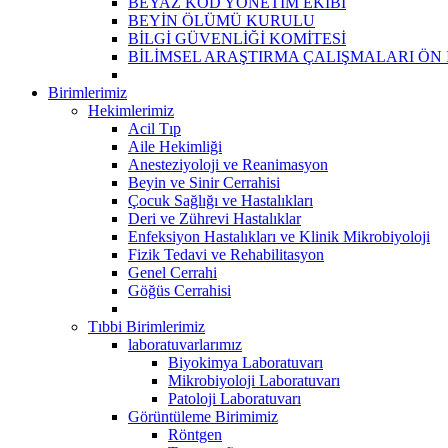
BEYAZ KOD YÖNETİM EKİBİ
BEYİN ÖLÜMÜ KURULU
BİLGİ GÜVENLİĞİ KOMİTESİ
BİLİMSEL ARAŞTIRMA ÇALIŞMALARI ÖN
Birimlerimiz
Hekimlerimiz
Acil Tıp
Aile Hekimliği
Anesteziyoloji ve Reanimasyon
Beyin ve Sinir Cerrahisi
Çocuk Sağlığı ve Hastalıkları
Deri ve Zührevi Hastalıklar
Enfeksiyon Hastalıkları ve Klinik Mikrobiyoloji
Fizik Tedavi ve Rehabilitasyon
Genel Cerrahi
Göğüs Cerrahisi
Tıbbi Birimlerimiz
laboratuvarlarımız
Biyokimya Laboratuvarı
Mikrobiyoloji Laboratuvarı
Patoloji Laboratuvarı
Görüntüleme Birimimiz
Röntgen