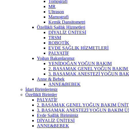
Tomografi
MR
Ultrason
Mamografi
Kemik Dansitometri
Özellikli Sağlık Hizmetleri
DİYALİZ ÜNİTESİ
TRSM
ROBOTİK
EVDE SAĞLIK HİZMETLERİ
PALYATİF
Yoğun Bakımlarımız
YENİDOĞAN YOĞUN BAKIM
2. BASAMAK GENEL YOĞUN BAKIM 
3. BASAMAK ANESTEZİ YOĞUN BAK
Anne & Bebek
ANNE&BEBEK
İdari Birimlerimiz
Özellikli Birimler
PALYATİF
2. BASAMAK GENEL YOĞUN BAKIM ÜNİT
3. BASAMAK ANESTEZİ YOĞUN BAKIM ÜN
Evde Sağlık Birimimiz
DİYALİZ ÜNİTESİ
ANNE&BEBEK