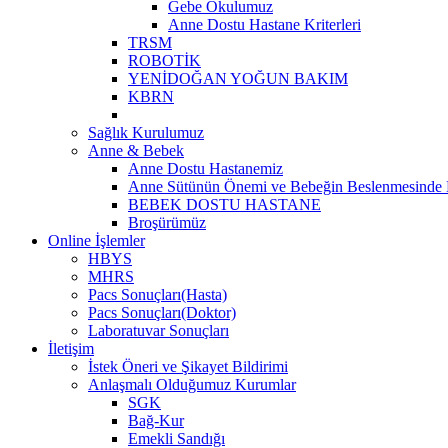
Gebe Okulumuz
Anne Dostu Hastane Kriterleri
TRSM
ROBOTİK
YENİDOĞAN YOĞUN BAKIM
KBRN
Sağlık Kurulumuz
Anne & Bebek
Anne Dostu Hastanemiz
Anne Sütünün Önemi ve Bebeğin Beslenmesinde D
BEBEK DOSTU HASTANE
Broşürümüz
Online İşlemler
HBYS
MHRS
Pacs Sonuçları(Hasta)
Pacs Sonuçları(Doktor)
Laboratuvar Sonuçları
İletişim
İstek Öneri ve Şikayet Bildirimi
Anlaşmalı Olduğumuz Kurumlar
SGK
Bağ-Kur
Emekli Sandığı