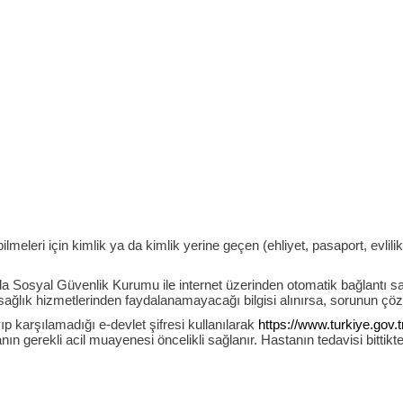
leri için kimlik ya da kimlik yerine geçen (ehliyet, pasaport, evlilik 
da Sosyal Güvenlik Kurumu ile internet üzerinden otomatik bağlantı sa
ağlık hizmetlerinden faydalanamayacağı bilgisi alınırsa, sorunun çöz
ıp karşılamadığı e-devlet şifresi kullanılarak
https://www.turkiye.gov.t
gerekli acil muayenesi öncelikli sağlanır. Hastanın tedavisi bittikte